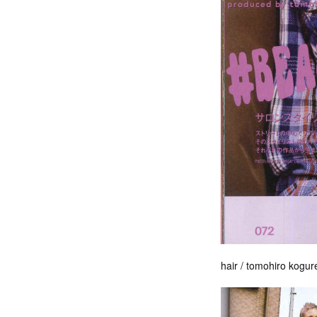
hair / tomohiro kogur