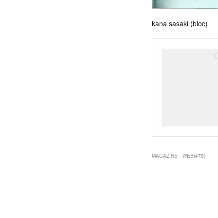
kana sasaki (bloc)
MAGAZINE・WEB
(
478
)