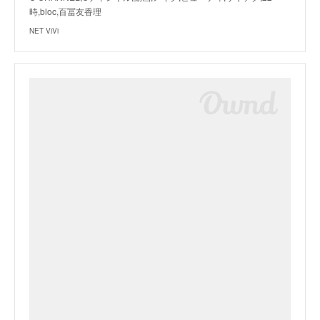
時,bloc,百冨友香理
NET ViVi