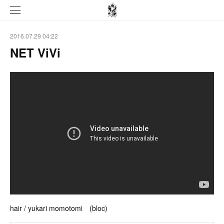
2016.07.29 04:22
NET ViVi
hair / yukari momotomi (bloc)