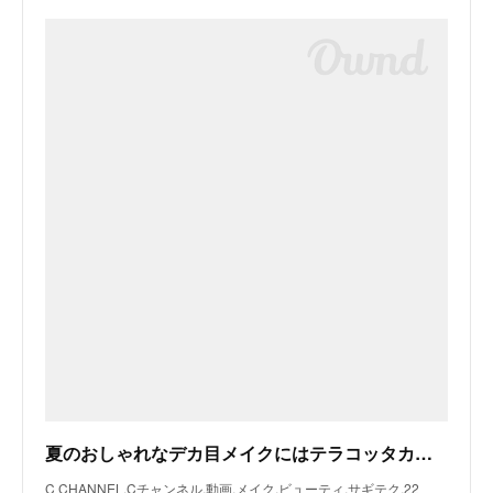
夏のおしゃれなデカ目メイクにはテラコッタカラーがベスト！ 【サギテク動画】｜NET ViVi｜講談社『ViVi』オフィシャルサイト
C CHANNEL,Cチャンネル,動画,メイク,ビューティ,サギテク,22