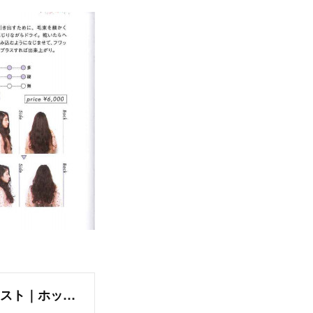
木暮 智大｜ブロック(bloc)の美容師・スタイリスト｜ホットペッパービューティー