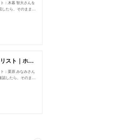
スト：木暮 智大さんを
認したら、そのまま…
栗原 みなみ｜ブロック(bloc)の美容師・スタイリスト｜ホットペッパービューティー
スト：栗原 みなみさん
確認したら、そのま…