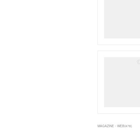
MAGAZINE・WEB
(
478
)