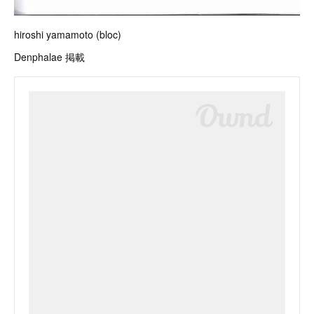
hiroshi yamamoto (bloc)
Denphalae 掲載