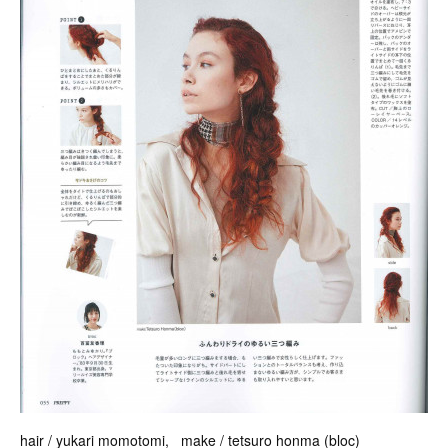
hair / yukari momotomi, make / tetsuro honma (bloc)