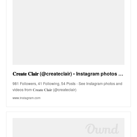
𝐂𝐫𝐞𝐚𝐭𝐞 𝐂𝐥𝐚𝐢𝐫 (@createclair) • Instagram photos and videos
981 Followers, 41 Following, 54 Posts - See Instagram photos and
videos from 𝐂𝐫𝐞𝐚𝐭𝐞 𝐂𝐥𝐚𝐢𝐫 (@createclair)
www.instagram.com