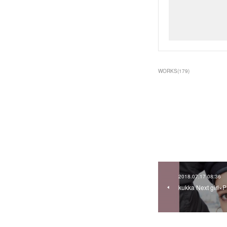
WORKS
(
179
)
2018.07.17 08:36
kukka Next girl×