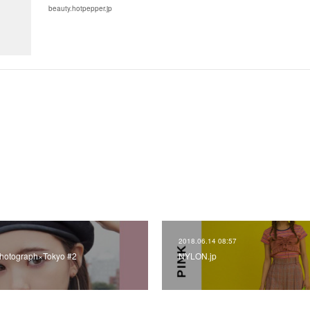
beauty.hotpepper.jp
2018.06.14 08:57
Photograph×Tokyo #2
NYLON.jp