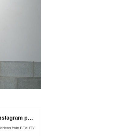
BEAUTY NATION (@beautynation_tokyo) • Instagram photos and videos
d videos from BEAUTY