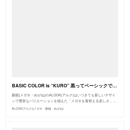
BASIC COLOR is “KURO” 黒ってベーシックですよね？ ALKURO(アルクロ) | ALOOK(アルク)
眼鏡(メガネ・めがね)のALOOK(アルク)はいつきても新しいデザイ
ンで豊富なバリエーションを揃えた「メガネを着替える楽しさ」…
ALOOK(アルク)(メガネ・眼鏡・めがね)