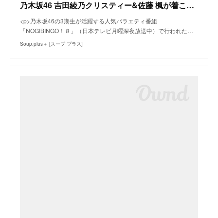
乃木坂46 吉田綾乃クリスティー&佐藤 楓が着こなすTrend Fashion Lesson
<p>乃木坂46の3期生が活躍する人気バラエティ番組
「NOGIBINGO！８」（日本テレビ月曜深夜放送中）で行われた…
Soup.plus＋ [スープ プラス]