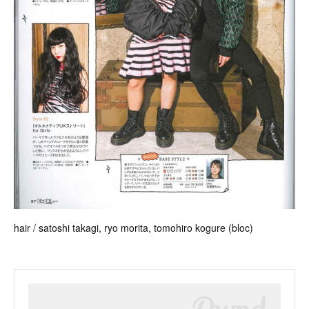
hair / satoshi takagi, ryo morita, tomohiro kogure (bloc)