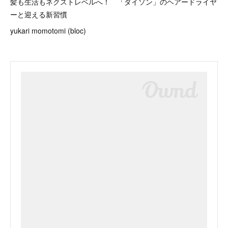
髪も生活もネクストレベルへ！ 「ダイソン」のヘアードライヤ
ーと迎える新習慣
yukari momotomi (bloc)