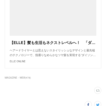
【ELLE】髪も生活もネクストレベルへ！ 「ダイソン」のヘアードライヤーと迎える新習慣｜エル・オンライン
ヘアードライヤーとは思えないスタイリッシュなデザインと最先端
のテクノロジーで、指通りなめらかなツヤ髪を実現する“ダイソン…
ELLE ONLINE
MAGAZINE・WEB
(
478
)