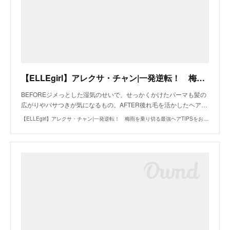
【ELLEgirl】アレクサ・チャン|一発逆転！ 梅雨を乗り切る最強ヘアTIPSをお届け｜エル・ガール・オンライン
BEFOREジメっとした湿気のせいで、せっかくかけたパーマも髪の
広がりやパサつきが気になるもの。AFTER後れ毛を活かしたヘア…
【ELLEgirl】アレクサ・チャン|一発逆転！ 梅雨を乗り切る最強ヘアTIPSをお届け｜エル・ガール・オンライン