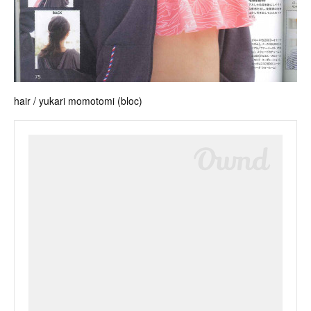
hair / yukari momotomi (bloc)