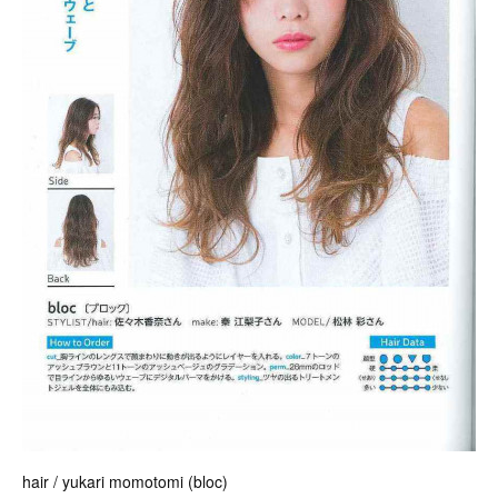
hair / yukari momotomi (bloc)