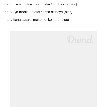
hair/ masahiro kashiwa, make / jun kubota(bloc)
hair / ryo morita , make / erika shibaya (bloc)
hair / kana sasaki, make / eriko hata (bloc)