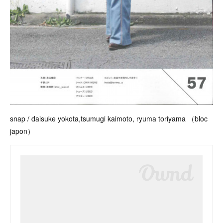
snap / daisuke yokota,tsumugi kaimoto, ryuma toriyama （bloc
japon）