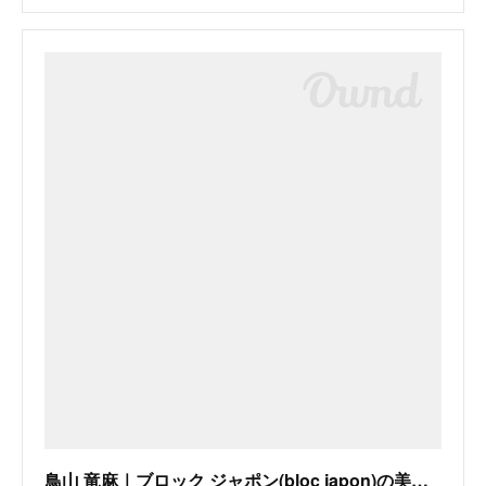
鳥山 竜麻｜ブロック ジャポン(bloc japon)の美容師・スタイリスト｜ホットペッパービューティー